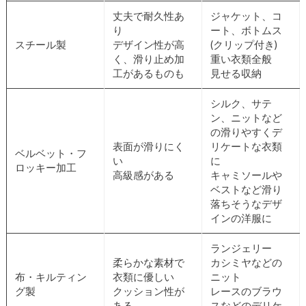
丈夫で耐久性あ
ジャケット、コ
り
ート、ボトムス
スチール製
デザイン性が高
(クリップ付き)
く、滑り止め加
重い衣類全般
工があるものも
見せる収納
シルク、サテ
ン、ニットなど
の滑りやすくデ
表面が滑りにく
リケートな衣類
ベルベット・フ
い
に
ロッキー加工
高級感がある
キャミソールや
ベストなど滑り
落ちそうなデザ
インの洋服に
ランジェリー
柔らかな素材で
カシミヤなどの
布・キルティン
衣類に優しい
ニット
グ製
クッション性が
レースのブラウ
ある
スなどのデリケ