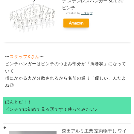
チ ステンレスハンガー SDL 30
ピンチ
created by
Rinker
Amazon
〜
スタッフKさん
〜
ピンチハンガーはピンチのつまみ部分が「渦巻状」になって
いて
指にかかる力が分散されるから名前の通り「優しい」んだよ
ね◎
ほんとだ！！
ピンチでは初めて見る形です！使ってみたい♪
森田アルミ工業 室内物干し ワイ