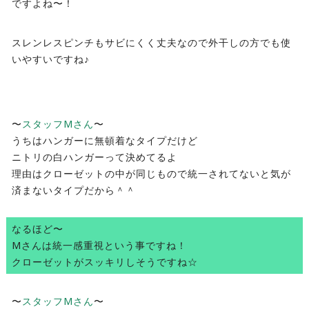
ですよね〜！
スレンレスピンチもサビにくく丈夫なので外干しの方でも使
いやすいですね♪
〜
スタッフMさん
〜
うちはハンガーに無頓着なタイプだけど
ニトリの白ハンガーって決めてるよ
理由はクローゼットの中が同じもので統一されてないと気が
済まないタイプだから＾＾
なるほど〜
Mさんは統一感重視という事ですね！
クローゼットがスッキリしそうですね☆
〜
スタッフMさん
〜