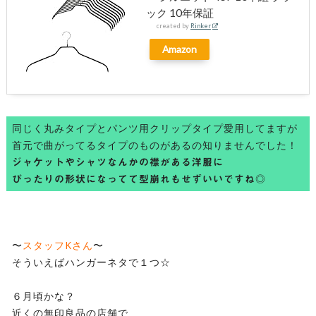
ック 10年保証
created by
Rinker
Amazon
同じく丸みタイプとパンツ用クリップタイプ愛用してますが
首元で曲がってるタイプのものがあるの知りませんでした！
ジャケットやシャツなんかの襟がある洋服に
ぴったりの形状になってて型崩れもせずいいですね◎
〜
スタッフKさん
〜
そういえばハンガーネタで１つ☆
６月頃かな？
近くの無印良品の店舗で