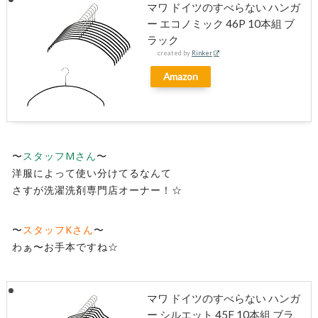
マワ ドイツのすべらない ハンガ
ー エコノミック 46P 10本組 ブ
ラック
created by
Rinker
Amazon
〜
スタッフMさん
〜
洋服によって使い分けてるなんて
さすが洗濯洗剤専門店オーナー！☆
〜
スタッフKさん
〜
わぁ〜お手本ですね☆
マワ ドイツのすべらない ハンガ
ー シルエット 45F 10本組 ブラ