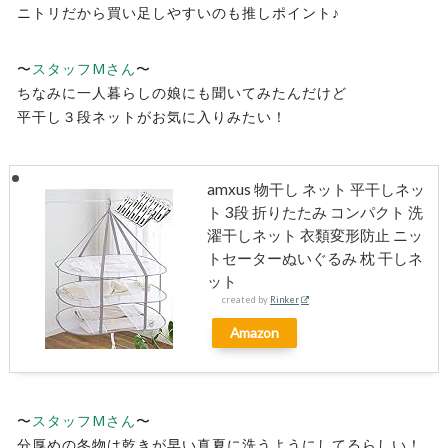
ニトリだから買い足しやすいのも推しポイント♪
〜
スタッフMさん
〜
ちなみに一人暮らしの娘にも聞いてみたんだけど
平干し３段ネットがお気に入りみたい！
amxus 物干し ネット 平干しネッ
ト 3段 折りたたみ コンパクト 洗
濯干しネット 衣類変形防止 ニッ
トセーターぬいぐるみ 枕 干しネ
ット
created by
Rinker
Amazon
〜
スタッフMさん
〜
分厚めの冬物は乾きが早い真夏に洗うようにしてるらしい！