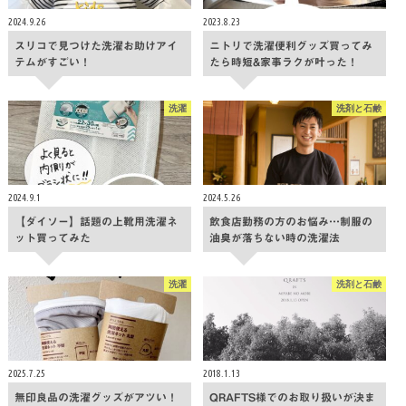
2024.9.26
2023.8.23
スリコで見つけた洗濯お助けアイ
ニトリで洗濯便利グッズ買ってみ
テムがすごい！
たら時短&家事ラクが叶った！
洗濯
洗剤と石鹸
2024.9.1
2024.5.26
【ダイソー】話題の上靴用洗濯ネ
飲食店勤務の方のお悩み…制服の
ット買ってみた
油臭が落ちない時の洗濯法
洗濯
洗剤と石鹸
2025.7.25
2018.1.13
無印良品の洗濯グッズがアツい！
QRAFTS様でのお取り扱いが決ま