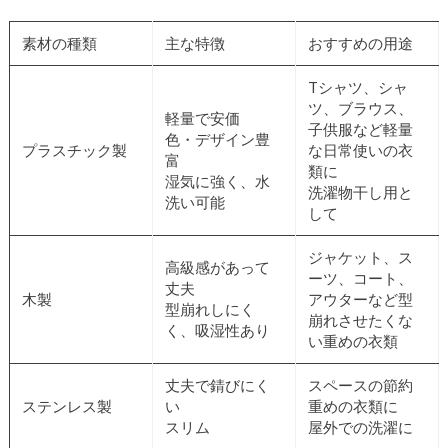
素材の種類
主な特徴
おすすめの用途
Tシャツ、シャ
ツ、ブラウス、
軽量で安価
子供服など軽量
色・デザイン豊
プラスチック製
な日常使いの衣
富
類に
湿気に強く、水
洗濯物干し用と
洗い可能
して
ジャケット、ス
高級感があって
ーツ、コート、
丈夫
木製
アウターなど型
型崩れしにく
崩れさせたくな
く、吸湿性あり
い重めの衣類
丈夫で錆びにく
スペースの節約
ステンレス製
い
重めの衣類に
スリム
屋外での洗濯に