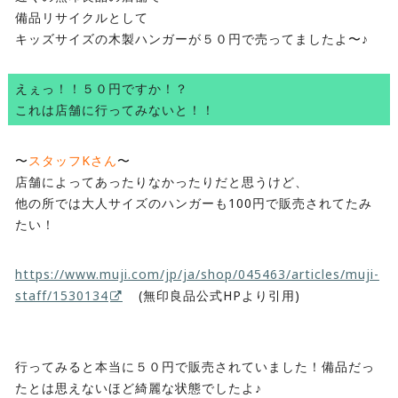
備品リサイクルとして
キッズサイズの木製ハンガーが５０円で売ってましたよ〜♪
えぇっ！！５０円ですか！？
これは店舗に行ってみないと！！
〜
スタッフKさん
〜
店舗によってあったりなかったりだと思うけど、
他の所では大人サイズのハンガーも100円で販売されてたみ
たい！
https://www.muji.com/jp/ja/shop/045463/articles/muji-
staff/1530134
(無印良品公式HPより引用)
行ってみると本当に５０円で販売されていました！備品だっ
たとは思えないほど綺麗な状態でしたよ♪