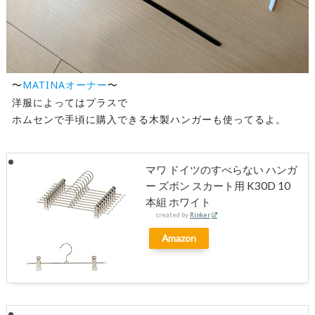
MATINAオーナー
〜
〜
洋服によってはプラスで
ホムセンで手頃に購入できる木製ハンガーも使ってるよ。
マワ ドイツのすべらない ハンガ
ー ズボン スカート用 K30D 10
本組 ホワイト
created by
Rinker
Amazon