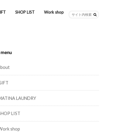
IFT
SHOP LIST
Work shop
menu
about
GIFT
MATINA LAUNDRY
SHOP LIST
Work shop