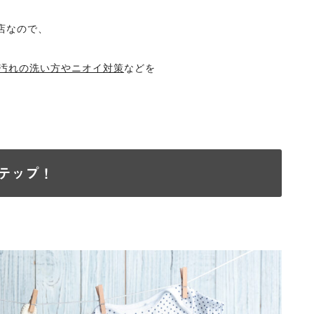
門店なので、
汚れの洗い方やニオイ対策
などを
テップ！