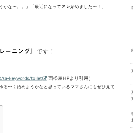
うかな〜。。」「最近になって
始めました〜！」
アレ
です！
レーニング』
t/sa-keywords/toilet
西松屋HPより引用）
ゆる〜く始めようかなと思っているママさんにもぜひ見て