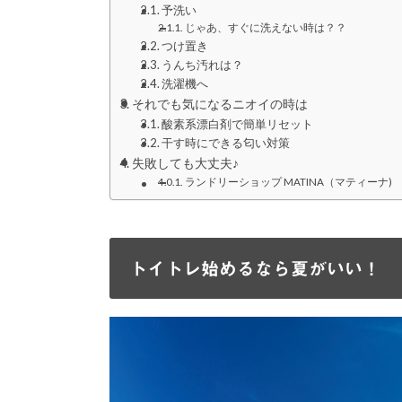
予洗い
じゃあ、すぐに洗えない時は？？
つけ置き
うんち汚れは？
洗濯機へ
それでも気になるニオイの時は
酸素系漂白剤で簡単リセット
干す時にできる匂い対策
失敗しても大丈夫♪
ランドリーショップ MATINA（マティーナ)
トイトレ始めるなら夏がいい！