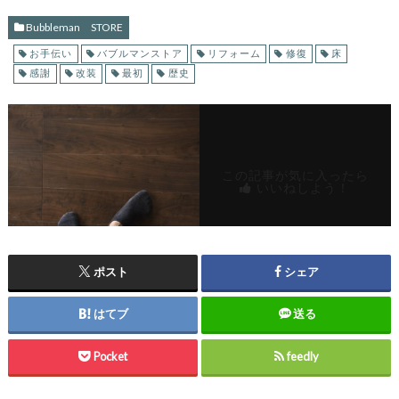
Bubbleman STORE
お手伝い
バブルマンストア
リフォーム
修復
床
感謝
改装
最初
歴史
この記事が気に入ったら
いいねしよう！
ポスト
シェア
はてブ
送る
Pocket
feedly