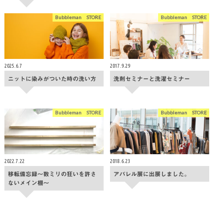
Bubbleman STORE
Bubbleman STORE
2025.6.7
2017.9.29
ニットに染みがついた時の洗い方
洗剤セミナーと洗濯セミナー
Bubbleman STORE
Bubbleman STORE
2022.7.22
2018.6.23
移転備忘録〜数ミリの狂いを許さ
アパレル展に出展しました。
ないメイン棚〜