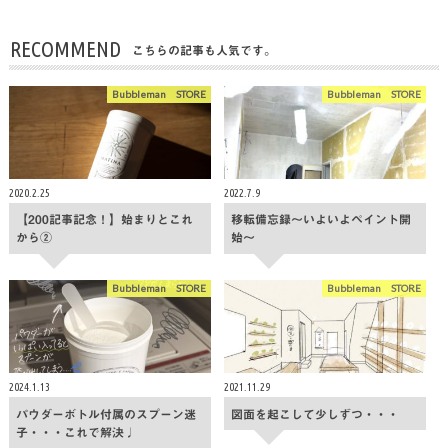
RECOMMEND
こちらの記事も人気です。
Bubbleman STORE
Bubbleman STORE
2020.2.25
2022.7.9
【200記事記念！】始まりとこれ
移転備忘録〜いよいよペイント開
から②
始〜
Bubbleman STORE
Bubbleman STORE
2024.1.13
2021.11.29
パウダーボトル付属のスプーン迷
図面を起こして少しずつ・・・
子・・・これで解決♩