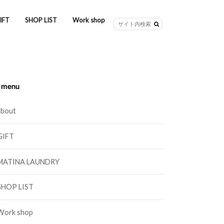
IFT
SHOP LIST
Work shop
menu
about
GIFT
MATINA LAUNDRY
SHOP LIST
Work shop