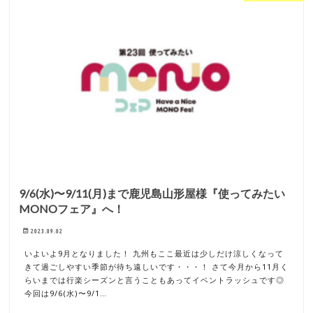
9/6(水)〜9/11(月)まで鹿児島山形屋様『使ってみたい
MONOフェア』へ！
2023.09.02
いよいよ9月となりました！ 九州もここ最近は少しだけ涼しくなって
きて過ごしやすい季節が待ち遠しいです・・・！ さて今月から11月く
らいまでは行楽シーズンと言うこともあってイベントラッシュです◎
今回は9/6(水)〜9/1…