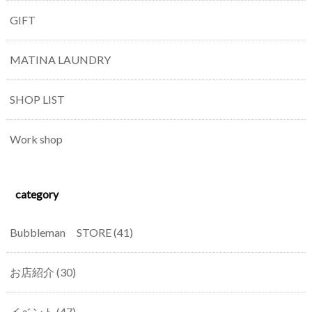
GIFT
MATINA LAUNDRY
SHOP LIST
Work shop
category
Bubbleman STORE
(41)
お店紹介
(30)
イベント
(47)