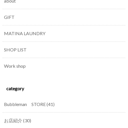
about
GIFT
MATINA LAUNDRY
SHOP LIST
Work shop
category
Bubbleman STORE
(41)
お店紹介
(30)