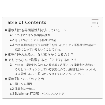
Table of Contents
柔軟剤にも界面活性剤が入っている！？
1つはアニオン系界面活性剤
もう1つがカチオン系界面活性剤
つまり柔軟剤はプラスの電子を持ったカチオン系界面活性剤が主
成分になっているということですね。
柔軟剤を入れると、なぜ柔らかくなるの？？
そもそもなんで洗濯するとゴワゴワするの？？
つまり、柔軟剤を入れると親油基を表面にして柔軟剤が衣類をぐ
るりとコーティングしている状態なので、繊維同士がくっついた
まま乾燥しにくく柔らかくなりやすいということです。
柔軟剤についてのまとめ
固くなる原因
柔軟剤の仕組み
BubblemanSTORE（バブルマンストア）