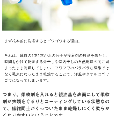
まず根本的に洗濯するとゴワゴワする理由。
それは、繊維の1本1本が水の分子が接着剤の役割を果たし、
時間をかけて乾燥する外干しや室内干しの自然乾燥の間に固
まったまま乾燥してしまい、フワフワのパラパラな繊維では
なく毛束になったまま乾燥することで、洋服やタオルはゴワ
ゴワになってしまいます。
つまり、柔軟剤を入れると親油基を表面にして柔軟
剤が衣類をぐるりとコーティングしている状態なの
で、繊維同士がくっついたまま乾燥しにくく柔らか
くなりやすいということです。