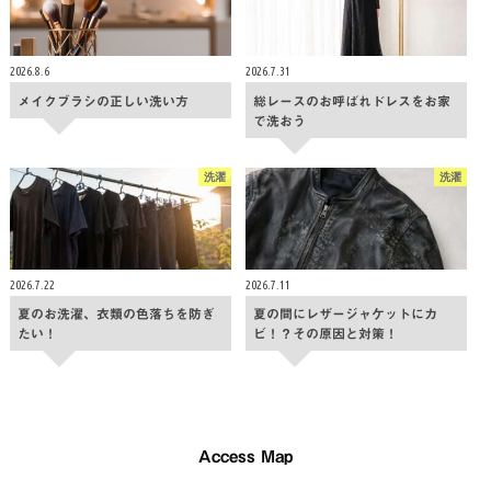
2026.8.6
2026.7.31
メイクブラシの正しい洗い方
総レースのお呼ばれドレスをお家
で洗おう
洗濯
洗濯
2026.7.22
2026.7.11
夏のお洗濯、衣類の色落ちを防ぎ
夏の間にレザージャケットにカ
たい！
ビ！？その原因と対策！
Access Map