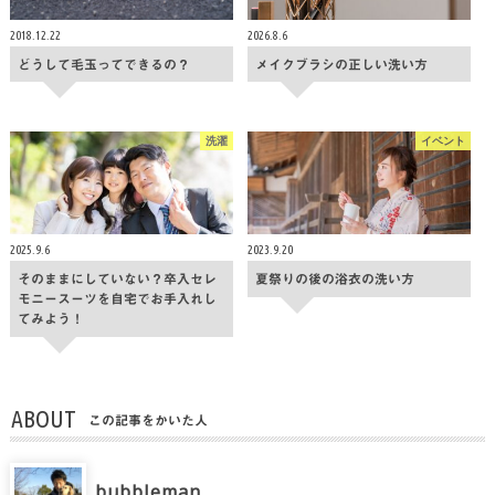
2018.12.22
2026.8.6
どうして毛玉ってできるの？
メイクブラシの正しい洗い方
洗濯
イベント
2025.9.6
2023.9.20
そのままにしていない？卒入セレ
夏祭りの後の浴衣の洗い方
モニースーツを自宅でお手入れし
てみよう！
ABOUT
この記事をかいた人
bubbleman