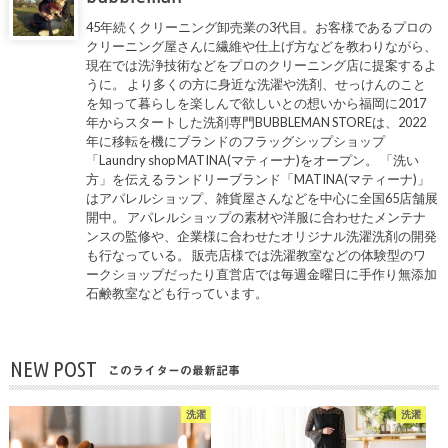
45年続くクリーニング卸売業の3代目。お客様であるプロの
クリーニング屋さんに繊維や仕上げ方などを教わりながら、
現在では洗浄技術などをプロのクリーニング店に提案するよ
うに。 より多くの方に身近な洗濯や洗剤、せっけんのこと
を知って暮らしを楽しんで欲しいとの想いから福岡に2017
年からスタートした洗剤専門BUBBLEMAN STOREは、2022
年に移転を機にブランドのフラッグシップショップ
「Laundry shop MATINA(マティーナ)をオープン。 「洗い
方」を伝えるランドリーブランド「MATINA(マティーナ)」
はアパレルショップ、雑貨屋さんなどを中心に全国65店舗展
開中。 アパレルショップの素材や洋服に合わせたメンテナ
ンスの監修や、企業様に合わせたオリジナル洗濯洗剤の開発
も行なっている。 販売店様では洗濯教室などの体験型のワ
ークショップだったり直営店では毎週金曜日に手作り無添加
石鹸教室なども行っています。
NEW POST
このライターの最新記事
洗濯
洗濯