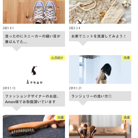
2021.4.1
2023.3.4
洗ったのにスニーカーの縫い目が
お家でニットを洗濯してみよう！
黄ばんでた....
お店紹介
洗濯
2019.1.13
2019.1.21
ファッションデザイナーのお店、
ランジェリーの洗い方①
Arnev様でお取扱頂いています
洗濯
洗濯