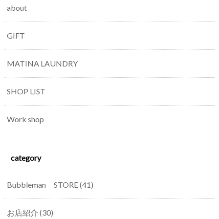
about
GIFT
MATINA LAUNDRY
SHOP LIST
Work shop
category
Bubbleman STORE
(41)
お店紹介
(30)