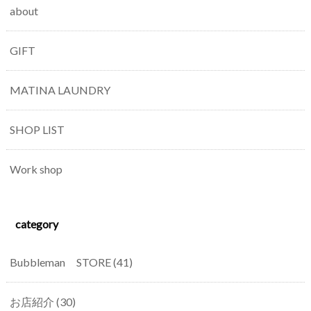
about
GIFT
MATINA LAUNDRY
SHOP LIST
Work shop
category
Bubbleman STORE
(41)
お店紹介
(30)