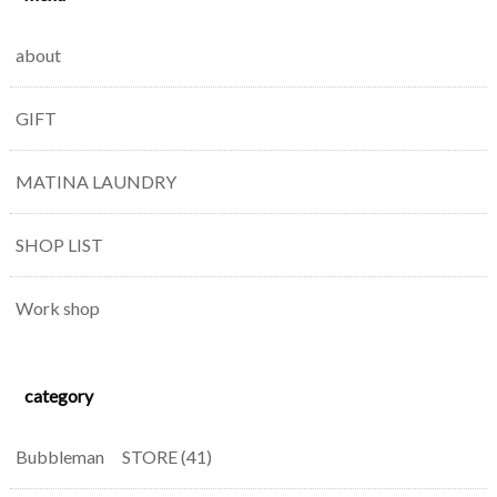
about
GIFT
MATINA LAUNDRY
SHOP LIST
Work shop
category
Bubbleman STORE
(41)