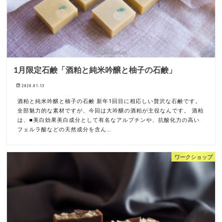
1月限定石鹸「酒粕と純米吟醸と柚子の石鹸」
2020.01.13
酒粕と純米吟醸と柚子の石鹸 新年1回目に相応しい贅沢な石鹸です。
全部魅力的な素材ですが、今回は大吟醸の酒粕が主役なんです。 酒粕
は、■美白効果美白成分として有名なアルブチンや、抗酸化力の高い
フェルラ酸などの天然成分を含ん…
ワークショップ