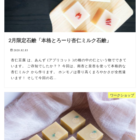
2月限定石鹸「本格とろーり杏仁ミルク石鹸」
2020.02.03
杏仁豆腐 は、あんず (アプリコット )の種の中の仁という物でできて
います。 ご存知でしたか？？ 今回は、南杏と皇杏を使って本格的な
杏仁ミルク から作ります。 ホンモノは香り高くまろやかさが全然違
います！ そして今回の石…
ワークショップ