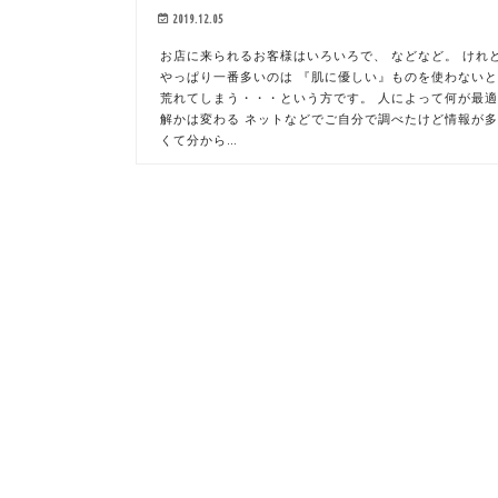
2019.12.05
お店に来られるお客様はいろいろで、 などなど。 けれ
やっぱり一番多いのは 『肌に優しい』ものを使わない
荒れてしまう・・・という方です。 人によって何が最
解かは変わる ネットなどでご自分で調べたけど情報が
くて分から…