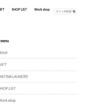
IFT
SHOP LIST
Work shop
menu
about
GIFT
MATINA LAUNDRY
SHOP LIST
Work shop