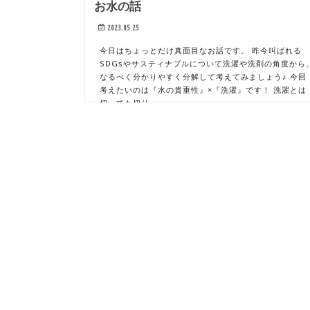
お水の話
2023.05.25
今日はちょっとだけ真面目なお話です。 昨今叫ばれる
SDGsやサスティナブルについて洗濯や洗剤の角度から
なるべく分かりやすく分解して考えてみましょう♪ 今回
考えたいのは『水の貴重性』×『洗濯』です！ 洗濯とは
切っても切り…