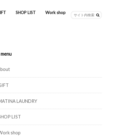
IFT
SHOP LIST
Work shop
menu
about
GIFT
MATINA LAUNDRY
SHOP LIST
Work shop