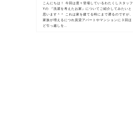
こんにちは！ 今回は度々登場しているわたくしスタッ
Yの 『洗濯を考えたお家』についてご紹介してみたいと
思います＾＾ これは家を建てる時にまで遡るのですが
家族が増えるにつれ賃貸アパートやマンションに３回ほ
ど引っ越しを…