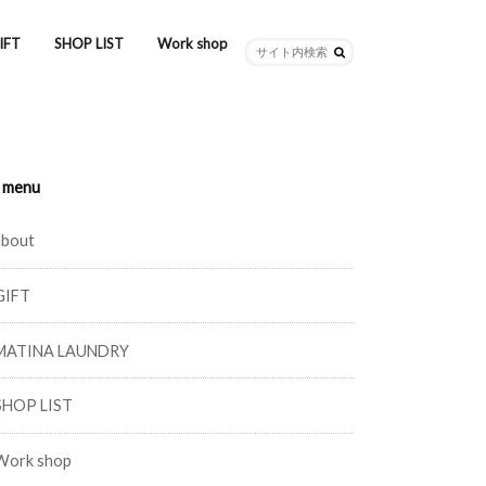
IFT
SHOP LIST
Work shop
menu
about
GIFT
MATINA LAUNDRY
SHOP LIST
Work shop