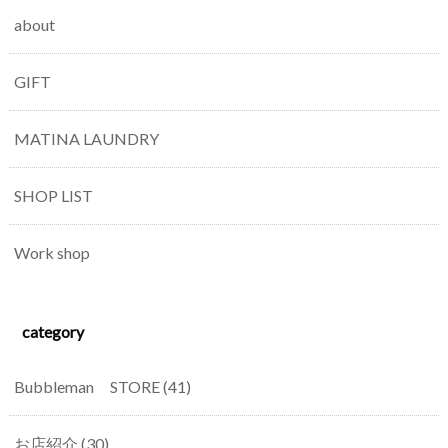
about
GIFT
MATINA LAUNDRY
SHOP LIST
Work shop
category
Bubbleman STORE
(41)
お店紹介
(30)