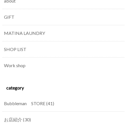
about
GIFT
MATINA LAUNDRY
SHOP LIST
Work shop
category
Bubbleman STORE
(41)
お店紹介
(30)